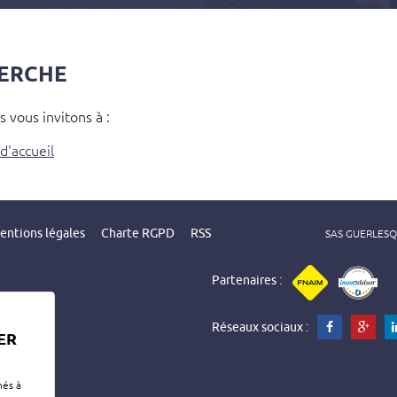
pièces
HERCHE
 vous invitons à :
d'accueil
entions légales
Charte RGPD
RSS
SAS GUERLESQUI
Partenaires :
Réseaux sociaux :
ER
nés à