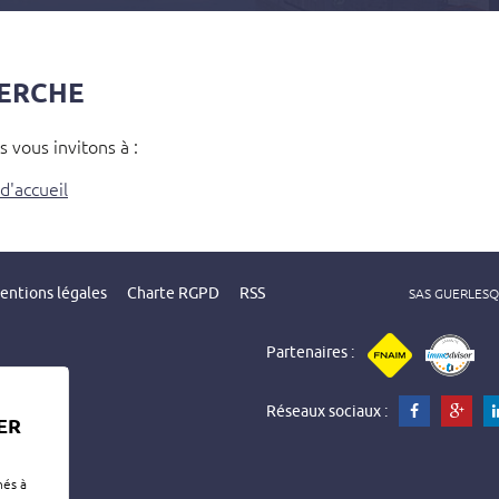
pièces
HERCHE
 vous invitons à :
d'accueil
entions légales
Charte RGPD
RSS
SAS GUERLESQUI
Partenaires :
Réseaux sociaux :
ER
nés à