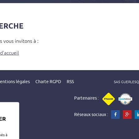
pièces
HERCHE
 vous invitons à :
d'accueil
entions légales
Charte RGPD
RSS
SAS GUERLESQUI
Partenaires :
Réseaux sociaux :
ER
nés à